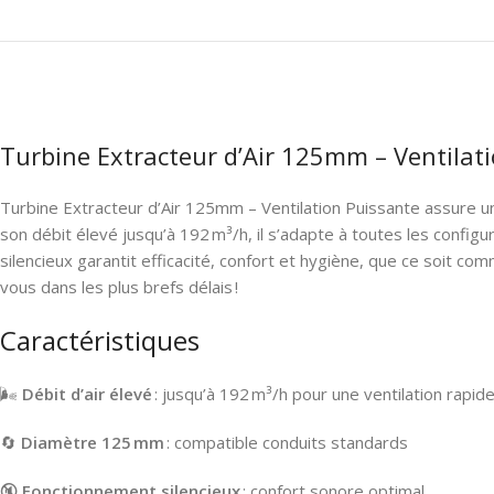
Turbine Extracteur d’Air 125mm – Ventilat
Turbine Extracteur d’Air 125mm – Ventilation Puissante assure un
son débit élevé jusqu’à 192 m³/h, il s’adapte à toutes les configura
silencieux garantit efficacité, confort et hygiène, que ce soit co
vous dans les plus brefs délais !
Caractéristiques
🌬️
Débit d’air élevé
: jusqu’à 192 m³/h pour une ventilation rapid
🔄
Diamètre 125 mm
: compatible conduits standards
🔇
Fonctionnement silencieux
: confort sonore optimal