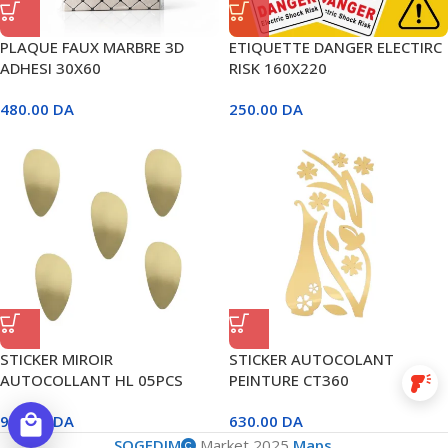
PLAQUE FAUX MARBRE 3D
ETIQUETTE DANGER ELECTIRC
ADHESI 30X60
RISK 160X220
480.00
DA
250.00
DA
STICKER MIROIR
STICKER AUTOCOLANT
AUTOCOLLANT HL 05PCS
PEINTURE CT360
barcode_reader
950.00
local_mall
DA
630.00
DA
SOGEDIM
Market 2025
Maps
.