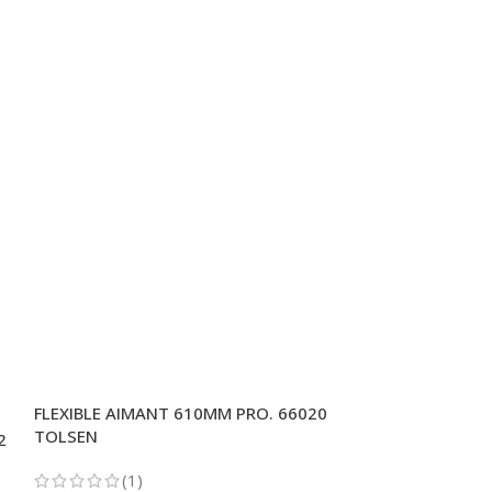
FLEXIBLE AIMANT 610MM PRO. 66020
CLE FILTRE PI
TOLSEN
OEM
2
(1)
(1)