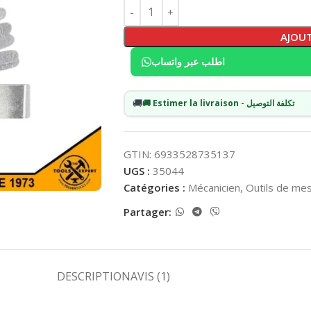
AJOUT
اطلب عبر واتساب
🚚
🚚 Estimer la livraison - تكلفة التوصيل
GTIN: 6933528735137
UGS :
35044
Catégories :
Mécanicien
,
Outils de me
Partager:
DESCRIPTION
AVIS (1)