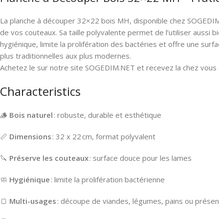
La planche à découper 32×22 bois MH, disponible chez SOGEDIM, 
de vos couteaux. Sa taille polyvalente permet de l’utiliser aussi
hygiénique, limite la prolifération des bactéries et offre une sur
plus traditionnelles aux plus modernes.
Achetez le sur notre site SOGEDIM.NET et recevez la chez vous da
Characteristics
🪵
Bois naturel
: robuste, durable et esthétique
📏
Dimensions
: 32 x 22 cm, format polyvalent
🔪
Préserve les couteaux
: surface douce pour les lames
🧼
Hygiénique
: limite la prolifération bactérienne
🍞
Multi-usages
: découpe de viandes, légumes, pains ou présen