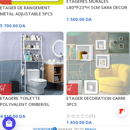
ETAGERES MURALES
L80*P23*H 5CM SARA DECOR
ETAGER DE RANGEMENT
METAL ADJUSTABLE 5PCS
1 500.00
DA
1500X700X300MM DTTS1A73
5 700.00
DA
DYLLU
ETAGERE TOILETTE
ETAGER DECORATION CARRE
POLYVALENT ORIBER/EL
3PCS
PACHA
barcode_reader
(1)
4 010.00
DA
local_mall
1 650.00
DA
SOGEDIM
Market 2025
Maps
.